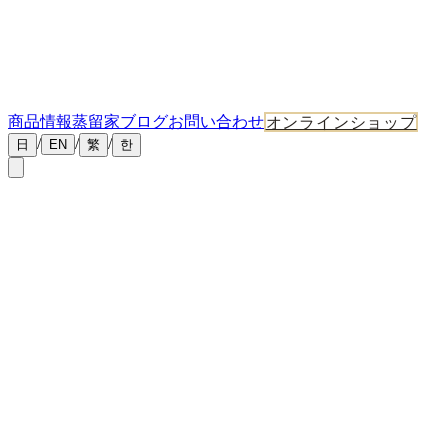
商品情報
蒸留家ブログ
お問い合わせ
オンラインショップ
/
/
/
日
EN
繁
한
←
ニュース一覧
2026年6月4日
マスター・ディスティラー・ブログ第2号「なぜ大