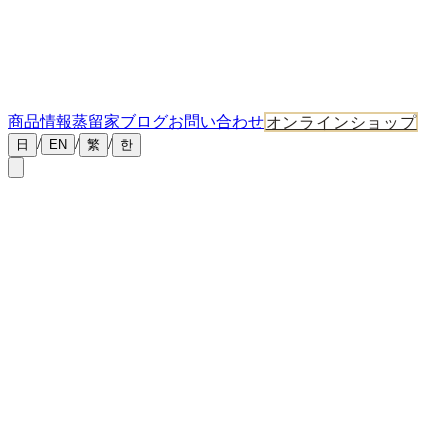
商品情報
蒸留家ブログ
お問い合わせ
オンラインショップ
/
/
/
日
EN
繁
한
よくあるご質問
丹丘蒸留所の商品、蒸留所見学ツアー、プライベートカスク
プログラムについてのよくあるご質問をまとめました。
蒸留所について
丹丘蒸留所とはどのような蒸留所ですか？
シングルモルトウイスキーはいつ発売されますか？
東川町の水の何が特別なのですか？