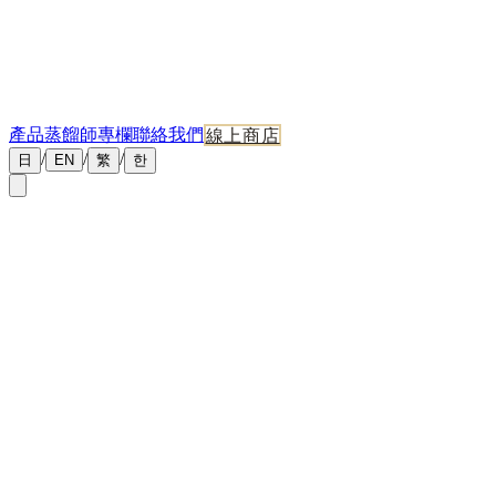
產品
蒸餾師專欄
聯絡我們
線上商店
/
/
/
日
EN
繁
한
←
返回新聞
2026年5月8日
北海道蒸餾所＋威士忌之旅 2026｜旭川・東川・富
良野・余市完整路線
北海道是日本威士忌的搖籃——從 1934 年 Nikka 余市建廠至
今，北海道精釀蒸餾所網絡已涵蓋道央、道北、道東、道南。
本文是給香港人、台灣人的北海道蒸餾所一站式攻略：路線推
薦、預約建議、品飲心得、伴手禮整理，並串連我們系列指南
中的所有相關文章。