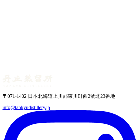
首席蒸餾師專欄 No.09 ― 一顆橡木桶能裝幾瓶威士
忌？
2026年6月25日
首席蒸餾師專欄 No.08 ― 蘇格蘭威士忌的橡木桶名
單
〒071-1402 日本北海道上川郡東川町西2號北23番地
info@tankyudistillery.jp