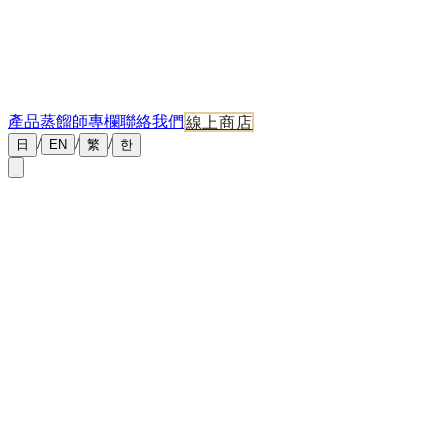
產品
蒸餾師專欄
聯絡我們
線上商店
/
/
/
日
EN
繁
한
←
返回新聞
2026年5月8日
威士忌入門指南 2026｜從零開始的香港・台灣新手
品飲地圖
威士忌入門最重要的不是背術語，而是建立自己的風味坐標
——從蘇格蘭單一麥芽、波本、日本到愛爾蘭威士忌，分別代
表四種截然不同的風土。
本文用最簡明的方式拆解威士忌的
風格分類、品飲步驟、必備工具、與新手最常踩的 5 個坑。
威士忌的五大產區與風格