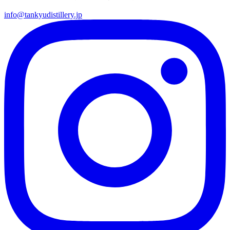
info@tankyudistillery.jp