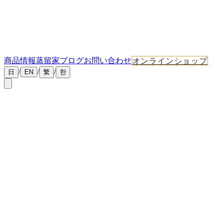
商品情報
蒸留家ブログ
お問い合わせ
オンラインショップ
/
/
/
日
EN
繁
한
←
ニュース一覧
2026年6月11日
マスター・ディスティラー・ブログ第4号「ピート