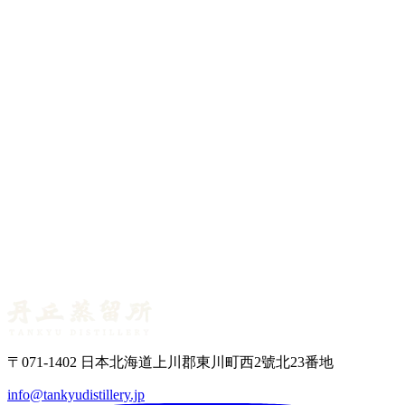
首席蒸餾師專欄 No.10 ― 糖化的「三道水」
2026年7月1日
首席蒸餾師專欄 No.09 ― 一顆橡木桶能裝幾瓶威士
忌？
2026年6月25日
首席蒸餾師專欄 No.08 ― 蘇格蘭威士忌的橡木桶名
單
〒071-1402 日本北海道上川郡東川町西2號北23番地
info@tankyudistillery.jp