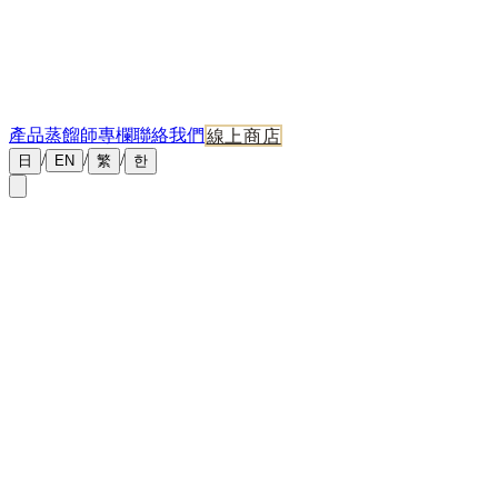
產品
蒸餾師專欄
聯絡我們
線上商店
/
/
/
日
EN
繁
한
←
返回新聞
2026年5月8日
旭岳行程＋手信完全攻略 2026｜大雪山日本最早紅
葉與北海道精釀伴手禮
旭岳是大雪山連峰的主峰，海拔 2,291 公尺，日本最早紅葉
（9 月下旬）的觀景點，也是日本最大國立公園的入口。
旭岳
行程不只爬山——纜車登山口、姿見之池環湖步道、天人峽溫
泉、旭岳麓的東川町（
丹丘蒸留所
所在地），構成北海道道北
最完整的「自然＋精釀」一日或二日行程。本文整理旭岳必到
7 大行程＋必買 6 款手信。