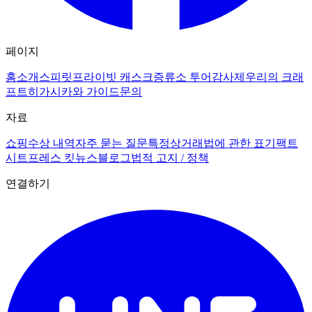
페이지
홈
소개
스피릿
프라이빗 캐스크
증류소 투어
감사제
우리의 크래
프트
히가시카와 가이드
문의
자료
쇼핑
수상 내역
자주 묻는 질문
특정상거래법에 관한 표기
팩트
시트
프레스 킷
뉴스
블로그
법적 고지 / 정책
연결하기