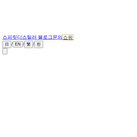
스피릿
디스틸러 블로그
문의
쇼핑
/
/
/
日
EN
繁
한
←
뉴스 목록
2026년 5월 8일
[Traditional Chinese] Japanese Whisky Must-Try
List 2026
Available in Traditional Chinese:
Read here
관련 뉴스
증류소의 최신 소식을 더 확인하세요