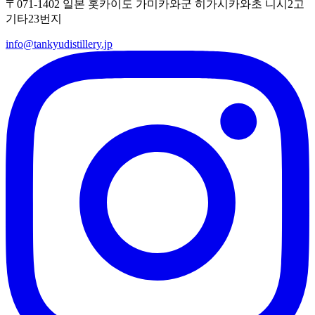
〒071-1402 일본 홋카이도 가미카와군 히가시카와초 니시2고
기타23번지
info@tankyudistillery.jp