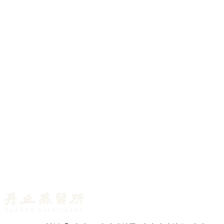
2026년 7월 1일
마스터 디스틸러 블로그 제10호 ― 매싱을 위한 세
번의 물
2026년 7월 1일
마스터 디스틸러 블로그 제9호 ― 캐스크 하나에서
몇 병의 위스키가 나올까?
2026년 6월 25일
마스터 디스틸러 블로그 제8호 ― 스카치 위스키의
캐스크 명단