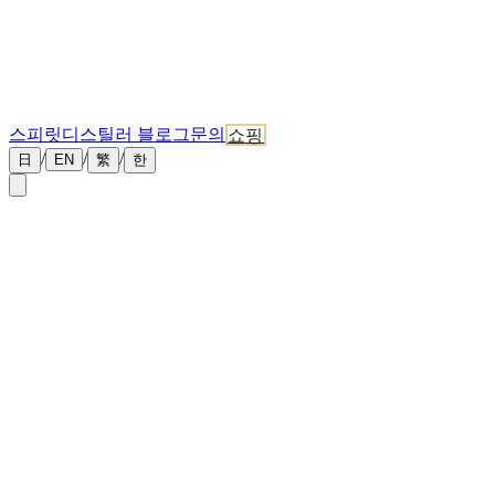
스피릿
디스틸러 블로그
문의
쇼핑
/
/
/
日
EN
繁
한
←
뉴스 목록
2026년 4월 22일
홋카이도 크래프트 진의 테루아 — 물, 보태니컬, 그
리고 땅의 맛
위스키만큼 주목받지는 못하지만, 홋카이도 크래프트 진의 매
력은 바로 '땅의 맛'에 있습니다. 홋카이도만의 보태니컬, 연수
(軟水)의 세공, 한랭지의 증류. 이 세 가지가 맞아떨어질 때, 다
른 진에서는 느낄 수 없는 질감이 탄생합니다.
테루아를 이루는 세 가지 요소