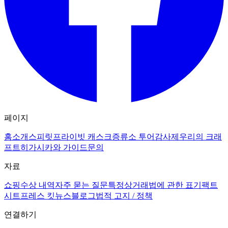
페이지
홈
소개
스피릿
프라이빗 캐스크
증류소 투어
감사제
우리의 크래
프트
히가시카와 가이드
문의
자료
쇼핑
수상 내역
자주 묻는 질문
특정상거래법에 관한 표기
팩트
시트
프레스 킷
뉴스
블로그
법적 고지 / 정책
연결하기