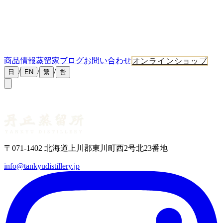
商品情報
蒸留家ブログ
お問い合わせ
オンラインショップ
/
/
/
日
EN
繁
한
Redirecting...
〒071-1402 北海道上川郡東川町西2号北23番地
info@tankyudistillery.jp